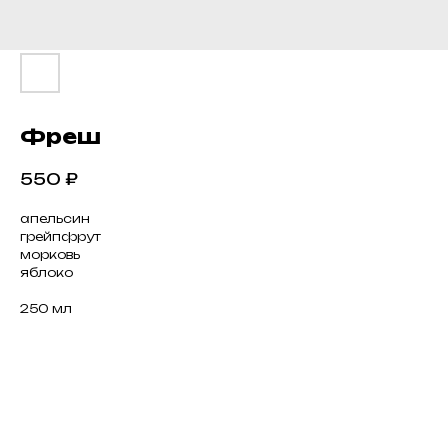
Фреш
550
₽
апельсин
грейпфрут
морковь
яблоко
250 мл