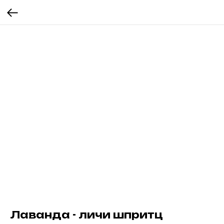
Лаванда - личи шпритц