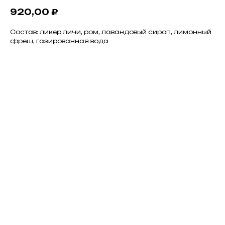
920,00
₽
Состав: ликер личи, ром, лавандовый сироп, лимонный
фреш, газированная вода