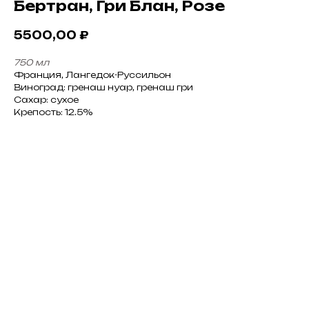
Бертран, Гри Блан, Розе
5500,00
₽
750 мл
Франция, Лангедок-Руссильон
Виноград: гренаш нуар, гренаш гри
Сахар: сухое
Крепость: 12.5%